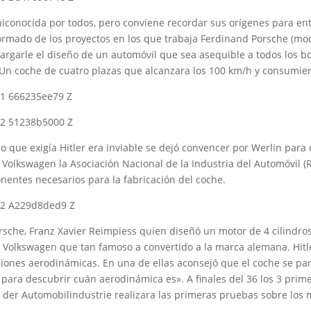
hiconocida por todos, pero conviene recordar sus orígenes para ent
informado de los proyectos en los que trabaja Ferdinand Porsche (mod
rgarle el diseño de un automóvil que sea asequible a todos los bol
Un coche de cuatro plazas que alcanzara los 100 km/h y consumiera
 que exigía Hitler era inviable se dejó convencer por Werlin para d
 Volkswagen la Asociación Nacional de la Industria del Automóvil (
onentes necesarios para la fabricación del coche.
sche, Franz Xavier Reimpiess quien diseñó un motor de 4 cilindros 
Volkswagen que tan famoso a convertido a la marca alemana. Hitle
iones aerodinámicas. En una de ellas aconsejó que el coche se pa
 para descubrir cuán aerodinámica es». A finales del 36 los 3 prime
 der Automobilindustrie realizara las primeras pruebas sobre los 