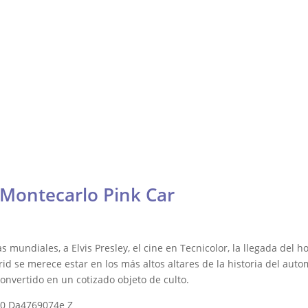
Contacto
Fórmula
Galería
Resistencia
Otras
DTM, Turismos y más
lly y Raid
Montecarlo Pink Car
undiales, a Elvis Presley, el cine en Tecnicolor, la llegada del hom
id se merece estar en los más altos altares de la historia del au
convertido en un cotizado objeto de culto.