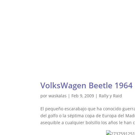
Waskalas Blog
Ultima Vuelta
Ra
VolksWagen Beetle 1964 
por
waskalas
|
Feb 9, 2009
|
Rally y Raid
El pequeño escarabajo que ha conocido guerras m
del golfo o la séptima copa de Europa del Madr
asequible a cualquier bolsillo los años le han 