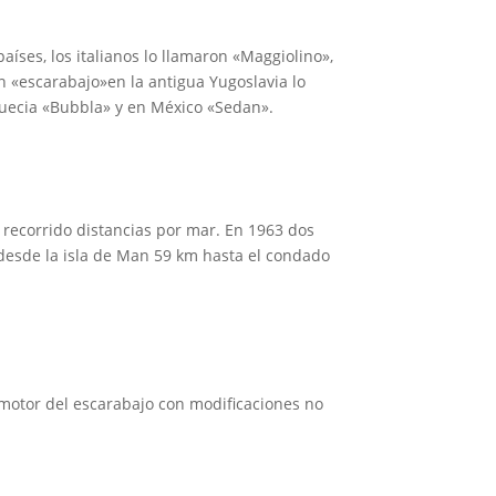
íses, los italianos lo llamaron «Maggiolino»,
an «escarabajo»en la antigua Yugoslavia lo
 Suecia «Bubbla» y en México «Sedan».
a recorrido distancias por mar. En 1963 dos
 desde la isla de Man 59 km hasta el condado
 motor del escarabajo con modificaciones no