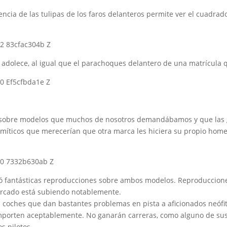
ncia de las tulipas de los faros delanteros permite ver el cuadrad
 adolece, al igual que el parachoques delantero de una matrícula q
tes sobre modelos que muchos de nosotros demandábamos y que las
n míticos que merecerían que otra marca les hiciera su propio ho
lizó fantásticas reproducciones sobre ambos modelos. Reproduccio
mercado está subiendo notablemente.
 coches que dan bastantes problemas en pista a aficionados neófit
omporten aceptablemente. No ganarán carreras, como alguno de su
s pilotos.