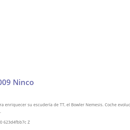
Fórmula
Contacto
Resistencia
ría
Otras
DTM, Turismos y más
lly y Raid
009 Ninco
ra enriquecer su escudería de TT, el Bowler Nemesis. Coche evoluc
.