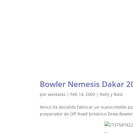
Gale
Waskalas Blog
Inicio
Ra
Bowler Nemesis Dakar 2
por
waskalas
|
Feb 14, 2009
|
Rally y Raid
Ninco ha decidido fabricar un nuevo molde pa
preparador de Off Road británico Drew Bowler