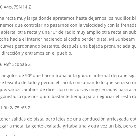
na recta muy larga donde apretamos hasta dejarnos los nudillos 
enemos que controlar no pasarnos con la velocidad y con la frenada,
va abierta, otra recta y una “U” de radio muy amplio otra recta en s
coche hacia el interior haciendo al coche perder pista. Mi Sunbea
s curvas perdonando bastante, después una bajada pronunciada qu
dirección y entramos en el pueblo.
 ángulos de 90º que hacen trabajar la guía, el infernal derrape sig
se levantó de lado y perdió el carril, consumando lo que sería su 
que, varios cambios de dirección con curvas muy cerradas para ac
nista, lo que nos quitó bastante tiempo para negociar el resto de
tener salidas de pista, pero lejos de una conducción arriesgada opt
egar a meta. La gente exaltada gritaba una y otra vez un bis, pero e