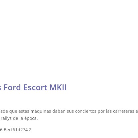
Contacto
Fórmula
Galería
Resistencia
Otras
DTM, Turismos y más
lly y Raid
 Ford Escort MKII
esde que estas máquinas daban sus conciertos por las carreteras e
rallys de la época.