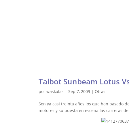
Waskalas Blog
Ultima Vuelta
Ra
Talbot Sunbeam Lotus Vs
por
waskalas
|
Sep 7, 2009
|
Otras
Son ya casi treinta años los que han pasado d
motores y su puesta en escena las carreras de 