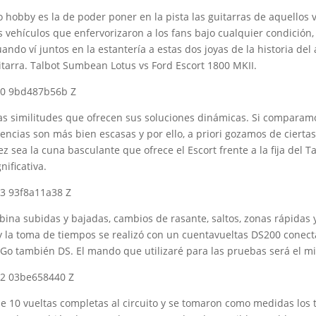
 hobby es la de poder poner en la pista las guitarras de aquellos 
s vehículos que enfervorizaron a los fans bajo cualquier condición, 
 cuando ví juntos en la estantería a estas dos joyas de la historia 
uitarra. Talbot Sumbean Lotus vs Ford Escort 1800 MKII.
 las similitudes que ofrecen sus soluciones dinámicas. Si comparam
encias son más bien escasas y por ello, a priori gozamos de ciert
z sea la cuna basculante que ofrece el Escort frente a la fija del T
ificativa.
na subidas y bajadas, cambios de rasante, saltos, zonas rápidas y 
y la toma de tiempos se realizó con un cuentavueltas DS200 conect
p&Go también DS. El mando que utilizaré para las pruebas será el 
e 10 vueltas completas al circuito y se tomaron como medidas los t