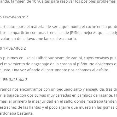
tanda, también de 10 vueltas para resolver los posibles problemas
 artículo, sobre el material de serie que monta el coche en su punt
os compartirán con unas trencillas de JP Slot, mejores que las orig
 volumen del altavoz, me lanzo al escenario.
os pusimos en liza al Talbot Sunbeam de Zanini, cuyos ensayos pu
 el movimiento de engranaje de la corona al piñón. No olvidemos qu
ajuste. Una vez afinado el instrumento nos echamos al asfalto.
ramos nos encontramos con un pequeño salto y enseguida, tras dos
ar la bajada con dos curvas muy cerradas en cambios de rasante. H
as, el primero la inseguridad en el salto, donde mostraba tendenc
estrechez de las llantas y el poco agarre que muestran las gomas d
 perdonaba bastante.