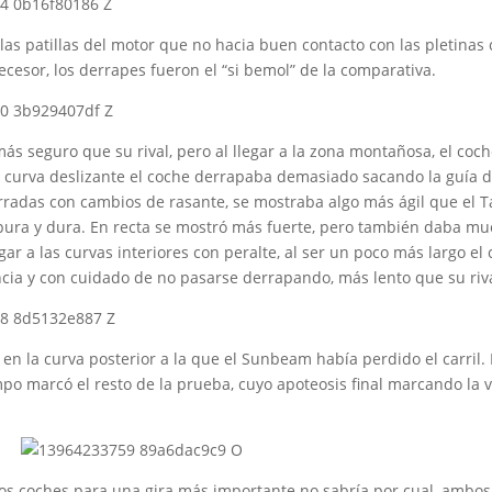
 las patillas del motor que no hacia buen contacto con las pletina
ecesor, los derrapes fueron el “si bemol” de la comparativa.
 más seguro que su rival, pero al llegar a la zona montañosa, el coc
a curva deslizante el coche derrapaba demasiado sacando la guía de
erradas con cambios de rasante, se mostraba algo más ágil que el 
pura y dura. En recta se mostró más fuerte, pero también daba mu
gar a las curvas interiores con peralte, al ser un poco más largo el
cia y con cuidado de no pasarse derrapando, más lento que su riva
o, en la curva posterior a la que el Sunbeam había perdido el car
o marcó el resto de la prueba, cuyo apoteosis final marcando la vu
os coches para una gira más importante no sabría por cual, ambos s