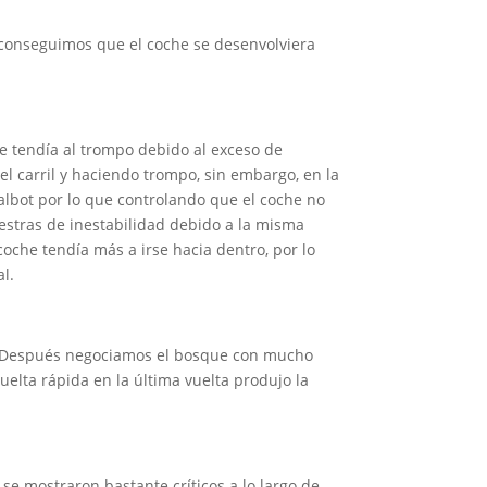
s conseguimos que el coche se desenvolviera
he tendía al trompo debido al exceso de
l carril y haciendo trompo, sin embargo, en la
Talbot por lo que controlando que el coche no
estras de inestabilidad debido a la misma
 coche tendía más a irse hacia dentro, por lo
l.
ril. Después negociamos el bosque con mucho
elta rápida en la última vuelta produjo la
e mostraron bastante críticos a lo largo de