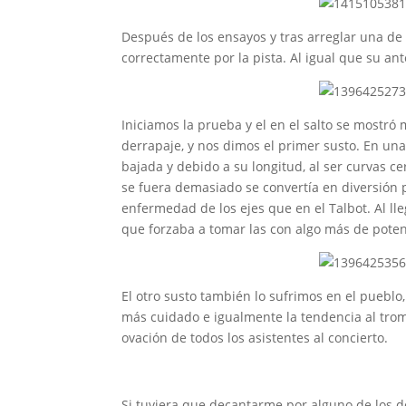
Después de los ensayos y tras arreglar una de
correctamente por la pista. Al igual que su ant
Iniciamos la prueba y el en el salto se mostró
derrapaje, y nos dimos el primer susto. En un
bajada y debido a su longitud, al ser curvas c
se fuera demasiado se convertía en diversión 
enfermedad de los ejes que en el Talbot. Al lle
que forzaba a tomar las con algo más de poten
El otro susto también lo sufrimos en el puebl
más cuidado e igualmente la tendencia al tromp
ovación de todos los asistentes al concierto.
Si tuviera que decantarme por alguno de los d