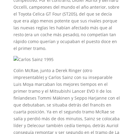
competitivo. Por el contrario, Didier Auriol y Bernard
Occelli, campeones del mundo el año anterior, sobre
el Toyota Celica GT Four (ST205), del que se decía
que era algo menos potente que sus rivales porque
las nuevas reglas les habían afectado más que al
resto (era un coche más pesado), no competían tan
rápido como querían y ocupaban el puesto doce en
el primer tramo.
Colin McRae, junto a Derek Ringer (otro
impresentable) y Carlos Sainz con su inseparable
Luis Moya marcaban los mejores tiempos en el
primer tramo y el Mitsubishi Lancer EVO II de los
finlandeses Tommi Mäkinen y Seppo Harjanne con el
que debutaban, se situaba detrás del francés en
cuarta posición. Ya en el segundo tramo McRae se
salía y perdió más de dos minutos, Sainz se colocaba
líder y Delecour también cedía tiempo, detrás Auriol
conseguía remontar y ser segundo en el tramo de La