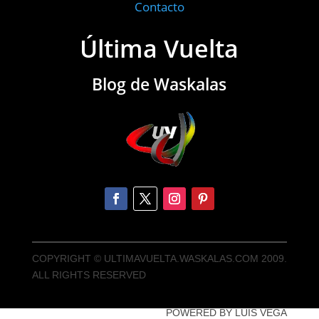
Contacto
Última Vuelta
Blog de Waskalas
COPYRIGHT © ULTIMAVUELTA.WASKALAS.COM 2009.
ALL RIGHTS RESERVED
POWERED BY LUIS VEGA