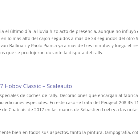
cia el último día la lluvia hizo acto de presencia, aunque no influ
 en lo más alto del cajón seguidos a más de 34 segundos del otro S
Ivan Ballinari y Paolo Pianca ya a más de tres minutos y luego el r
os que se produjeron durante la disputa del rally.
7 Hobby Classic – Scaleauto
speciales de coches de rally. Decoraciones que encargan al fabric
o ediciones especiales. En este caso se trata del Peugeot 208 R5 
lly de Chablais de 2017 en las manos de Sébastien Loeb y a las not
ente bien en todos sus aspectos, tanto la pintura, tampografía, cot