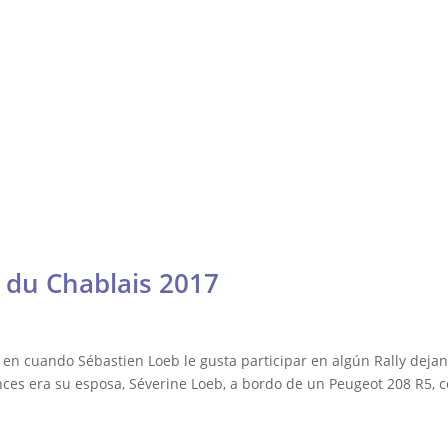
Fórmula
Contacto
Resistencia
ría
Otras
DTM, Turismos y más
lly y Raid
 du Chablais 2017
 en cuando Sébastien Loeb le gusta participar en algún Rally dejando
ces era su esposa, Séverine Loeb, a bordo de un Peugeot 208 R5, c