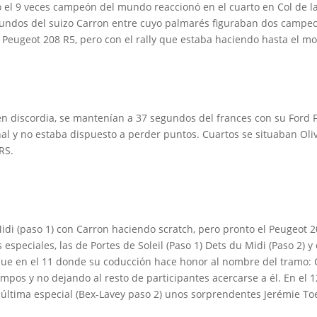
o el 9 veces campeón del mundo reaccionó en el cuarto en Col de 
segundos del suizo Carron entre cuyo palmarés figuraban dos campe
 Peugeot 208 R5, pero con el rally que estaba haciendo hasta el m
 en discordia, se mantenían a 37 segundos del frances con su Ford F
l y no estaba dispuesto a perder puntos. Cuartos se situaban Olivi
RS.
idi (paso 1) con Carron haciendo scratch, pero pronto el Peugeot 
especiales, las de Portes de Soleil (Paso 1) Dets du Midi (Paso 2) y e
aque en el 11 donde su coducción hace honor al nombre del tramo: Co
pos y no dejando al resto de participantes acercarse a él. En el 12
 la última especial (Bex-Lavey paso 2) unos sorprendentes Jerémie T