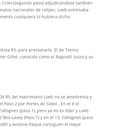
la Croix (segundo paso) adjudicándose también
onatos nacionales de rallyes. Loeb estrenaba
omento cualquiera lo hubiera dicho.
iesta R5, para presionarle. El de Tesino
er Gillet, conocido como el Ragnotti suizo y su
208 R5 del matrimonio Loeb no se amedrenta y
l Paso 2 por Portes de Soleil . En el 8 el
llognes (paso 1), pero ya no es líder y Loeb
 Bex-Lavey (Paso 1) y en el 13, Collognes (paso
oedtli y Antoine Paque consiguen el mejor