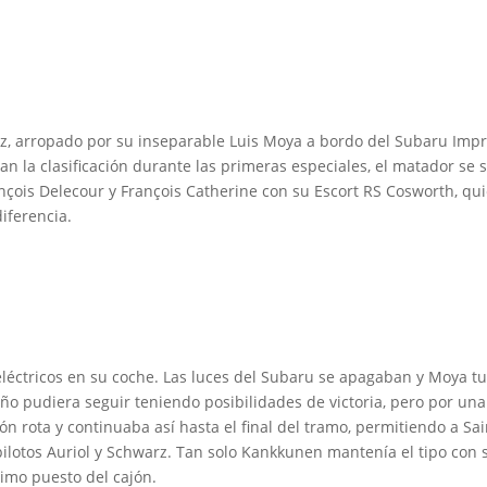
ainz, arropado por su inseparable Luis Moya a bordo del Subaru Im
la clasificación durante las primeras especiales, el matador se 
çois Delecour y François Catherine con su Escort RS Cosworth, quie
iferencia.
eléctricos en su coche. Las luces del Subaru se apagaban y Moya 
o pudiera seguir teniendo posibilidades de victoria, pero por una v
n rota y continuaba así hasta el final del tramo, permitiendo a Sa
pilotos Auriol y Schwarz. Tan solo Kankkunen mantenía el tipo con
timo puesto del cajón.