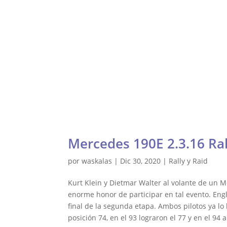
Gale
Waskalas Blog
Inicio
Ra
Mercedes 190E 2.3.16 Ra
por
waskalas
|
Dic 30, 2020
|
Rally y Raid
Kurt Klein y Dietmar Walter al volante de un M
enorme honor de participar en tal evento. Eng
final de la segunda etapa. Ambos pilotos ya lo
posición 74, en el 93 lograron el 77 y en el 9