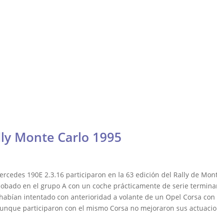
Fórmula
Contacto
Resistencia
ría
Otras
DTM, Turismos y más
lly y Raid
lly Monte Carlo 1995
ercedes 190E 2.3.16 participaron en la 63 edición del Rally de Mon
lobado en el grupo A con un coche prácticamente de serie terminaro
 habían intentado con anterioridad a volante de un Opel Corsa con 
4 aunque participaron con el mismo Corsa no mejoraron sus actuacio