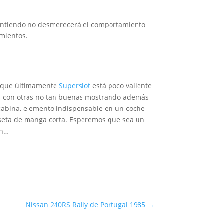
 entiendo no desmerecerá el comportamiento
imientos.
o que últimamente
Superslot
está poco valiente
hes con otras no tan buenas mostrando además
la cabina, elemento indispensable en un coche
miseta de manga corta. Esperemos que sea un
an…
Nissan 240RS Rally de Portugal 1985
→