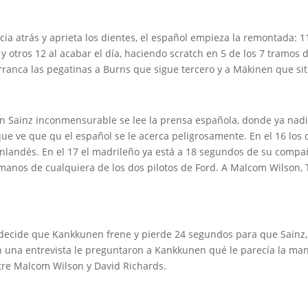
ia atrás y aprieta los dientes, el español empieza la remontada: 11 
3 y otros 12 al acabar el día, haciendo scratch en 5 de los 7 tramos 
rranca las pegatinas a Burns que sigue tercero y a Mäkinen que sit
 Sainz inconmensurable se lee la prensa española, donde ya nadie
e ve que qu el español se le acerca peligrosamente. En el 16 los 
inlandés. En el 17 el madrileño ya está a 18 segundos de su compañ
 manos de cualquiera de los dos pilotos de Ford. A Malcom Wilson, 
 decide que Kankkunen frene y pierde 24 segundos para que Sainz,
En una entrevista le preguntaron a Kankkunen qué le parecía la ma
tre Malcom Wilson y David Richards.