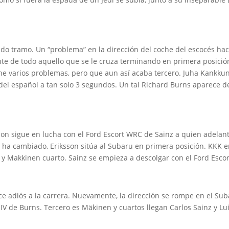
o tramo. Un “problema” en la dirección del coche del escocés hac
te de todo aquello que se le cruza terminando en primera posició
iene varios problemas, pero que aun así acaba tercero. Juha Kankkun
del español a tan solo 3 segundos. Un tal Richard Burns aparece d
son sigue en lucha con el Ford Escort WRC de Sainz a quien adelan
o ha cambiado, Eriksson sitúa al Subaru en primera posición. KKK e
 y Makkinen cuarto. Sainz se empieza a descolgar con el Ford Esc
dice adiós a la carrera. Nuevamente, la dirección se rompe en el S
IV de Burns. Tercero es Mäkinen y cuartos llegan Carlos Sainz y Lui