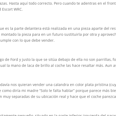
azas. Hasta aquí todo correcto. Pero cuando te adentras en el front
d Escort WRC.
 que es la parte delantera está realizada en una pieza aparte del r
n montado la pieza para en un futuro sustituirla por otra y aprovec
o cumple con lo que debe vender.
o de Ford y justo la que se sitúa debajo de ella no son parrillas, 
 cual la mano de laca de brillo al coche las hace resaltar más. Aun 
odavía nos quieran vender una calandra en color plata prístina (cu
e como diría mi madre “Solo le falta hablar” porque parece más b
ón muy separadas de su ubicación real y hace que el coche parezca
nitamente pequeño, situado en la parte inferior izquierda del parago