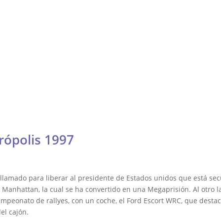
Contacto
Fórmula
Galería
Resistencia
Otras
DTM, Turismos y más
lly y Raid
rópolis 1997
es llamado para liberar al presidente de Estados unidos que está 
e Manhattan, la cual se ha convertido en una Megaprisión. Al otro la
mpeonato de rallyes, con un coche, el Ford Escort WRC, que destac
el cajón.