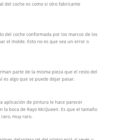
al del coche es como si otro fabricante
esto del coche conformada por los marcos de los
har el molde. Esto no es que sea un error o
forman parte de la misma pieza que el resto del
así es algo que se puede dejar pasar.
ya aplicación de pintura le hace parecer
ien la boca de Rayo McQueen. Es que el tamaño
 raro, muy raro.
lpes delantero (el del piloto) está al revés y