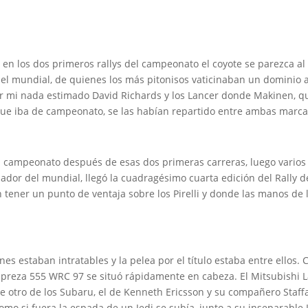
en los dos primeros rallys del campeonato el coyote se parezca a
s del mundial, de quienes los más pitonisos vaticinaban un dominio
 mi nada estimado David Richards y los Lancer donde Makinen, qu
o que iba de campeonato, se las habían repartido entre ambas marcas
ar el campeonato después de esas dos primeras carreras, luego var
or del mundial, llegó la cuadragésimo cuarta edición del Rally de
 tener un punto de ventaja sobre los Pirelli y donde las manos de l
enes estaban intratables y la pelea por el título estaba entre ellos. 
mpreza 555 WRC 97 se situó rápidamente en cabeza. El Mitsubishi
de otro de los Subaru, el de Kenneth Ericsson y su compañero Staf
como si fuera la espada de un Jedi se subía, junto a su inseparable