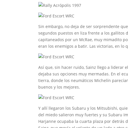
Sin embargo, no deja de ser sorprendente que 
segundos puestos en liza frente a los gallito
capitaneados por un McRae, muy mimadito por
eran los enemigos a batir. Las victorias, en l
Así que, sin hacer ruido, Sainz llego a lider
dejaba sus opciones muy mermadas. En el ecuad
tierra, donde los neumáticos Michelín parecían
buenos y los mejores.
Y allí llegaron los Subaru y los Mitsubishi, qui
del miedo salieron muy fuertes y su Subaru I
Harjanne ocupaba la cuarta plaza por detrás 
Sainz, que movía el volante de un lado a otro 