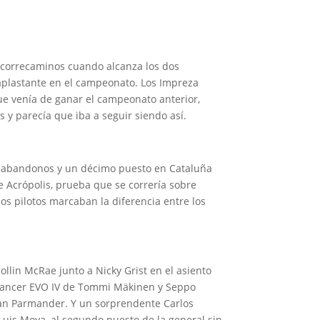
l correcaminos cuando alcanza los dos
 aplastante en el campeonato. Los Impreza
e venía de ganar el campeonato anterior,
 y parecía que iba a seguir siendo así.
ios abandonos y un décimo puesto en Cataluña
 Acrópolis, prueba que se correría sobre
os pilotos marcaban la diferencia entre los
Collin McRae junto a Nicky Grist en el asiento
 Lancer EVO IV de Tommi Mäkinen y Seppo
fan Parmander. Y un sorprendente Carlos
 Luis Moya, al segundo puesto de la general sin