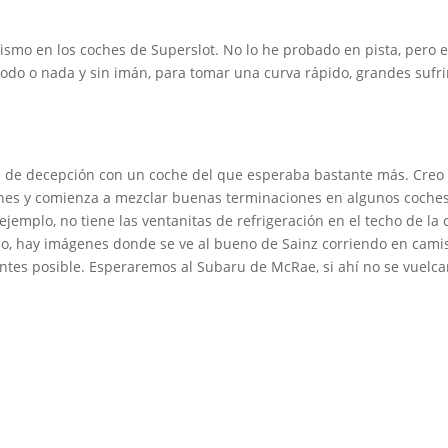
smo en los coches de Superslot. No lo he probado en pista, pero
todo o nada y sin imán, para tomar una curva rápido, grandes sufr
e de decepción con un coche del que esperaba bastante más. Cre
ciones y comienza a mezclar buenas terminaciones en algunos coc
or ejemplo, no tiene las ventanitas de refrigeración en el techo de 
echo, hay imágenes donde se ve al bueno de Sainz corriendo en ca
antes posible. Esperaremos al Subaru de McRae, si ahí no se vuelc