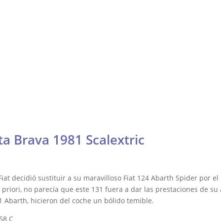
Contacto
Fórmula
Galería
Resistencia
Otras
DTM, Turismos y más
lly y Raid
ta Brava 1981 Scalextric
iat decidió sustituir a su maravilloso Fiat 124 Abarth Spider por 
 priori, no parecía que este 131 fuera a dar las prestaciones de su
1 Abarth, hicieron del coche un bólido temible.