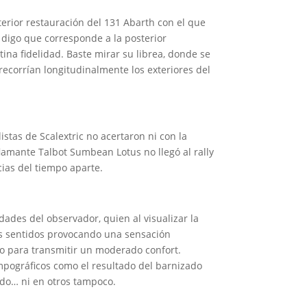
terior restauración del 131 Abarth con el que
Y digo que corresponde a la posterior
ina fidelidad. Baste mirar su librea, donde se
recorrían longitudinalmente los exteriores del
tas de Scalextric no acertaron ni con la
lamante Talbot Sumbean Lotus no llegó al rally
cias del tiempo aparte.
dades del observador, quien al visualizar la
los sentidos provocando una sensación
omo para transmitir un moderado confort.
ampográficos como el resultado del barnizado
ido… ni en otros tampoco.