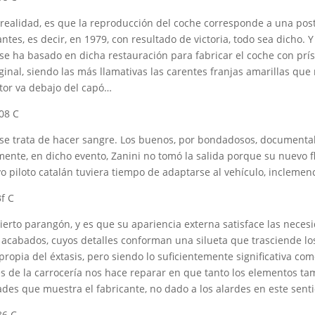
a realidad, es que la reproducción del coche corresponde a una pos
ntes, es decir, en 1979, con resultado de victoria, todo sea dicho. 
se ha basado en dicha restauración para fabricar el coche con príst
inal, siendo las más llamativas las carentes franjas amarillas que 
tor va debajo del capó…
e trata de hacer sangre. Los buenos, por bondadosos, documentalis
mente, en dicho evento, Zanini no tomó la salida porque su nuevo f
o piloto catalán tuviera tiempo de adaptarse al vehículo, inclemen
ierto parangón, y es que su apariencia externa satisface las necesi
s acabados, cuyos detalles conforman una silueta que trasciende 
propia del éxtasis, pero siendo lo suficientemente significativa c
es de la carrocería nos hace reparar en que tanto los elementos t
ades que muestra el fabricante, no dado a los alardes en este sent