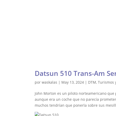
Gale
Waskalas Blog
Inicio
Ra
Datsun 510 Trans-Am Ser
por
waskalas
|
May 13, 2024
|
DTM, Turismos 
John Morton es un piloto norteamericano que pa
aunque era un coche que no parecía prometer g
muchos tendrían que ponerla sobre sus mesilla