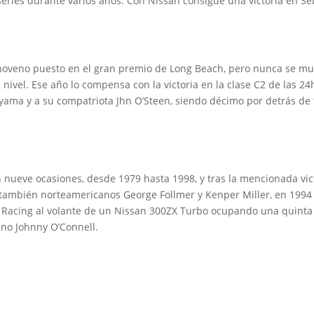
series durante varios años. Con Nissan consigue una victoria en Seb
noveno puesto en el gran premio de Long Beach, pero nunca se mu
 nivel. Ese año lo compensa con la victoria en la clase C2 de las
ayama y a su compatriota Jhn O’Steen, siendo décimo por detrás de 
n nueve ocasiones, desde 1979 hasta 1998, y tras la mencionada vi
s también norteamericanos George Follmer y Kenper Miller, en 1994 
 Racing al volante de un Nissan 300ZX Turbo ocupando una quinta
ano Johnny O’Connell.