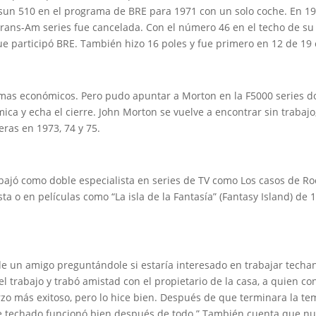
sun 510 en el programa de BRE para 1971 con un solo coche. En 19
 Trans-Am series fue cancelada. Con el número 46 en el techo de su
ue participó BRE. También hizo 16 poles y fue primero en 12 de 19 
as económicos. Pero pudo apuntar a Morton en la F5000 series do
ica y echa el cierre. John Morton se vuelve a encontrar sin trabajo
ras en 1973, 74 y 75.
jó como doble especialista en series de TV como Los casos de Rock
 o en películas como “La isla de la Fantasía” (Fantasy Island) de
de un amigo preguntándole si estaría interesado en trabajar tech
el trabajo y trabó amistad con el propietario de la casa, a quien c
erzo más exitoso, pero lo hice bien. Después de que terminara la
de techado funcionó bien después de todo.” También cuenta que nunc