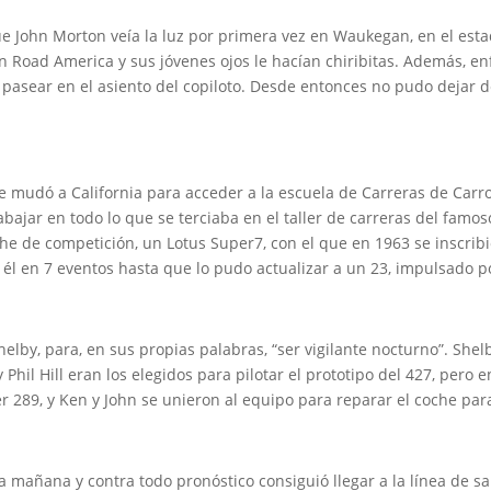
e John Morton veía la luz por primera vez en Waukegan, en el esta
en Road America y sus jóvenes ojos le hacían chiribitas. Además, enf
 pasear en el asiento del copiloto. Desde entonces no pudo dejar d
 mudó a California para acceder a la escuela de Carreras de Carrol
bajar en todo lo que se terciaba en el taller de carreras del famo
he de competición, un Lotus Super7, con el que en 1963 se inscribi
él en 7 eventos hasta que lo pudo actualizar a un 23, impulsado po
helby, para, en sus propias palabras, “ser vigilante nocturno”. Sh
hil Hill eran los elegidos para pilotar el prototipo del 427, pero e
ser 289, y Ken y John se unieron al equipo para reparar el coche para
a mañana y contra todo pronóstico consiguió llegar a la línea de sa