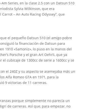
-Am Series, en la clase 2.5 con un Datsun 510
riodista Sylvia Wilkinson, que era
l Carrot – An Auto Racing Odyssey”, que
er que el pequeño Datsun 510 (el amigo pobre
onsiguió la financiación de Datsun para
 en 1910 «Samoniz», lo puso en la manos del
her’s Porsche y el gran Art Oehrli, que ya
ar el cubicaje de 1300cc de serie a 1600cc y se
 con el 240Z y su aspecto se asemejaba más un
 los Alfa Romeo GTA en 1971, para la
ó 9 victorias de 11 carreras.
peranzas porque simplemente no parecía un
grí de carreras. Así que, para empezar, no