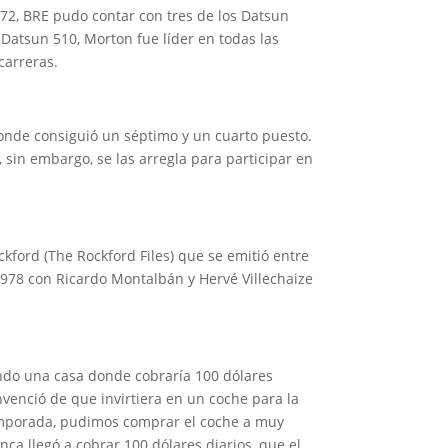
72, BRE pudo contar con tres de los Datsun
 Datsun 510, Morton fue líder en todas las
carreras.
nde consiguió un séptimo y un cuarto puesto.
, sin embargo, se las arregla para participar en
ford (The Rockford Files) que se emitió entre
 1978 con Ricardo Montalbán y Hervé Villechaize
ando una casa donde cobraría 100 dólares
onvenció de que invirtiera en un coche para la
 temporada, pudimos comprar el coche a muy
a llegó a cobrar 100 dólares diarios, que el