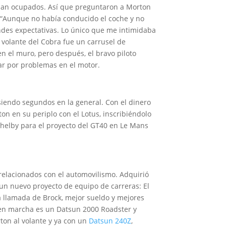
taban ocupados. Así que preguntaron a Morton
ía “Aunque no había conducido el coche y no
ndes expectativas. Lo único que me intimidaba
l volante del Cobra fue un carrusel de
n el muro, pero después, el bravo piloto
ar por problemas en el motor.
 siendo segundos en la general. Con el dinero
n en su periplo con el Lotus, inscribiéndolo
Shelby para el proyecto del GT40 en Le Mans
elacionados con el automovilismo. Adquirió
 un nuevo proyecto de equipo de carreras: El
 llamada de Brock, mejor sueldo y mejores
e en marcha es un Datsun 2000 Roadster y
ton al volante y ya con un
Datsun 240Z
,