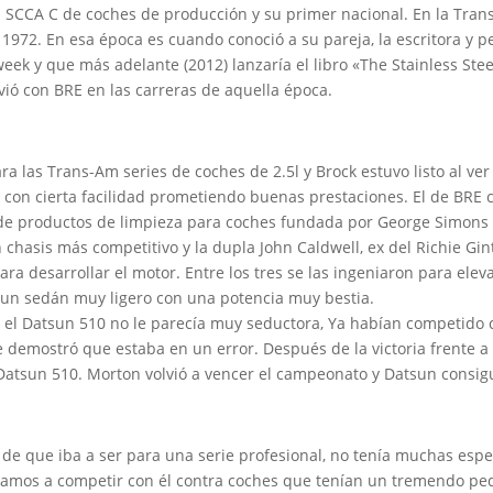
a SCCA C de coches de producción y su primer nacional. En la Trans
1972. En esa época es cuando conoció a su pareja, la escritora y pe
ek y que más adelante (2012) lanzaría el libro «The Stainless Stee
vió con BRE en las carreras de aquella época.
ra las Trans-Am series de coches de 2.5l y Brock estuvo listo al v
con cierta facilidad prometiendo buenas prestaciones. El de BRE c
sa de productos de limpieza para coches fundada por George Simons
chasis más competitivo y la dupla John Caldwell, ex del Richie Gint
ara desarrollar el motor. Entre los tres se las ingeniaron para elev
e un sedán muy ligero con una potencia muy bestia.
on el Datsun 510 no le parecía muy seductora, Ya habían competido
e demostró que estaba en un error. Después de la victoria frente a
tsun 510. Morton volvió a vencer el campeonato y Datsun consigui
 de que iba a ser para una serie profesional, no tenía muchas es
bamos a competir con él contra coches que tenían un tremendo pedi