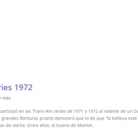
Fórmula
Contacto
Resistencia
ría
Otras
DTM, Turismos y más
lly y Raid
ies 1972
y más
rticipó en las Trans-Am series de 1971 y 1972 al volante de un Da
randes florituras pronto demostró que lo de que “la belleza está 
s de noche. Entre ellos, el bueno de Morton.