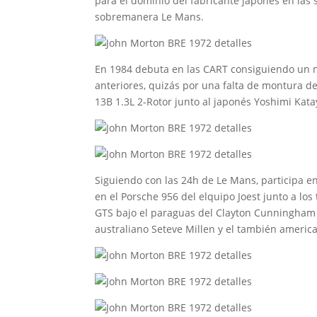
para el dominio del fabricante japonés en las 
sobremanera Le Mans.
En 1984 debuta en las CART consiguiendo un 
anteriores, quizás por una falta de montura de
13B 1.3L 2-Rotor junto al japonés Yoshimi Kat
Siguiendo con las 24h de Le Mans, participa e
en el Porsche 956 del elquipo Joest junto a lo
GTS bajo el paraguas del Clayton Cunningham
australiano Seteve Millen y el también americ