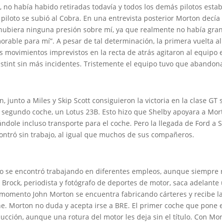
ra, no había habido retiradas todavía y todos los demás pilotos es
en piloto se subió al Cobra. En una entrevista posterior Morton dec
 hubiera ninguna presión sobre mí, ya que realmente no había gra
morable para mí”. A pesar de tal determinación, la primera vuelta a
 movimientos imprevistos en la recta de atrás agitaron al equipo e
stint sin más incidentes. Tristemente el equipo tuvo que abandon
 junto a Miles y Skip Scott consiguieron la victoria en la clase GT
segundo coche, un Lotus 23B. Esto hizo que Shelby apoyara a Morto
ndole incluso transporte para el coche. Pero la llegada de Ford a 
contró sin trabajo, al igual que muchos de sus compañeros.
o se encontró trabajando en diferentes empleos, aunque siempre r
 Brock, periodista y fotógrafo de deportes de motor, saca adelante
 momento John Morton se encuentra fabricando cárteres y recibe la
che. Morton no duda y acepta irse a BRE. El primer coche que pon
cción, aunque una rotura del motor les deja sin el título. Con Mor