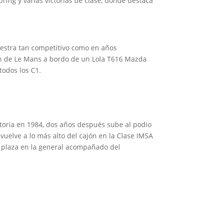
ring y varias victorias de clase, donde destaca
estra tan competitivo como en años
 24h de Le Mans a bordo de un Lola T616 Mazda
todos los C1.
ctoria en 1984, dos años después sube al podio
vuelve a lo más alto del cajón en la Clase IMSA
 plaza en la general acompañado del