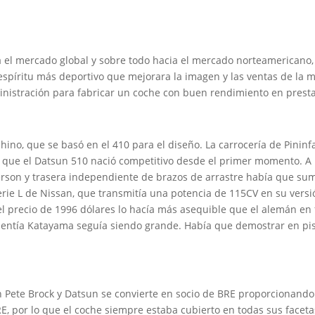
a el mercado global y sobre todo hacia el mercado norteamericano
spíritu más deportivo que mejorara la imagen y las ventas de la m
inistración para fabricar un coche con buen rendimiento en prest
hino, que se basó en el 410 para el diseño. La carrocería de Pinin
sí que el Datsun 510 nació competitivo desde el primer momento. A
son y trasera independiente de brazos de arrastre había que sum
serie L de Nissan, que transmitía una potencia de 115CV en su versi
 precio de 1996 dólares lo hacía más asequible que el alemán en
 sentía Katayama seguía siendo grande. Había que demostrar en pis
 Pete Brock y Datsun se convierte en socio de BRE proporcionando
RE, por lo que el coche siempre estaba cubierto en todas sus faceta