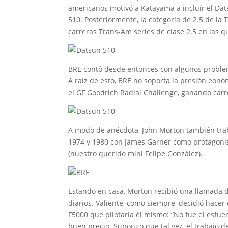
americanos motivó a Katayama a incluir el Dat
510. Posteriormente, la categoría de 2.5 de la
carreras Trans-Am series de clase 2.5 en las q
BRE contó desde entonces con algunos problem
A raíz de esto, BRE no soporta la presión eonóm
el GF Goodrich Radial Challenge, ganando carre
A modo de anécdota, John Morton también traba
1974 y 1980 con James Garner como protagonista
(nuestro querido mini Felipe González).
Estando en casa, Morton recibió una llamada 
diarios. Valiente, como siempre, decidió hacer 
F5000 que pilotaría él mismo: “No fue el esfu
buen precio. Supongo que tal vez, el trabajo 