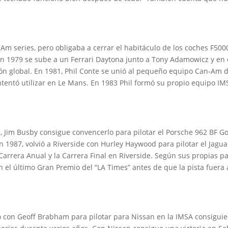
Am series, pero obligaba a cerrar el habitáculo de los coches F500
 En 1979 se sube a un Ferrari Daytona junto a Tony Adamowicz y en 
ción global. En 1981, Phil Conte se unió al pequeño equipo Can-Am
ntentó utilizar en Le Mans. En 1983 Phil formó su propio equipo IM
, Jim Busby consigue convencerlo para pilotar el Porsche 962 BF Go
En 1987, volvió a Riverside con Hurley Haywood para pilotar el Jagu
Carrera Anual y la Carrera Final en Riverside. Según sus propias pa
 en el último Gran Premio del “LA Times” antes de que la pista fuer
con Geoff Brabham para pilotar para Nissan en la IMSA consiguien