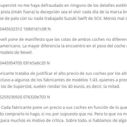
Superslot no me haya defraudado en ninguno de los detalles estétic
ista (imán fuera) la decepción sea el vivir cada día de la marca br
abe de palo con su nada trabajado Suzuki Swift de SCX. Menos mal
ell pone de manifiesto que las cotas de ambos coches no difieren s
americano. La mayor diferencia la encuentro en el peso del coche
 modelo de Revell.
icante trataba de justificar el alto precio de sus coches por los a
incluso a algunos de los fabricantes de modelos 1:43, quienes a pr
os de Superslot, suelen rondar los 40 euros, es decir, la mitad.
… Cada fabricante pone un precio a sus coches en función de lo que
edo comprarlo lo hago, si no, por supuesto que no. Pero lo que no 
e para muchos es motivo de crítica. Sobre todo, si hablamos de algo