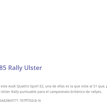
Fórmula
Contacto
Resistencia
ría
Otras
DTM, Turismos y más
lly y Raid
85 Rally Ulster
este Audi Quattro Sport E2, una de ellas es la que viste al S1 que, 
 Ulster Rally puntuable para el campeonato británico de rallyes.