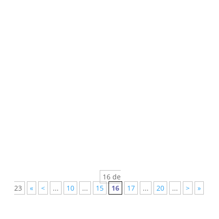
errores, he de afirmar que...
waskalas
Los suecos Stig Bolmqvist y Björn Cederberg pilotaron
el debut del Audi...
16 de
23
«
<
...
10
...
15
16
17
...
20
...
>
»