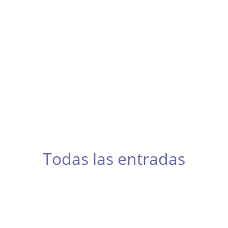
Fórmula
Contacto
Resistencia
ría
Otras
DTM, Turismos y más
lly y Raid
Todas las entradas