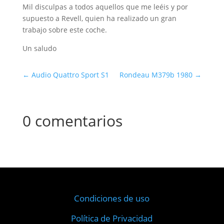
Mil disculpas a todos aquellos que me leéis y por
supuesto a Revell, quien ha realizado un gran
trabajo sobre este coche.
Un saludo
←
Audio Quattro Sport S1
Rondeau M379b 1980
→
0 comentarios
Condiciones de uso
Política de Privacidad